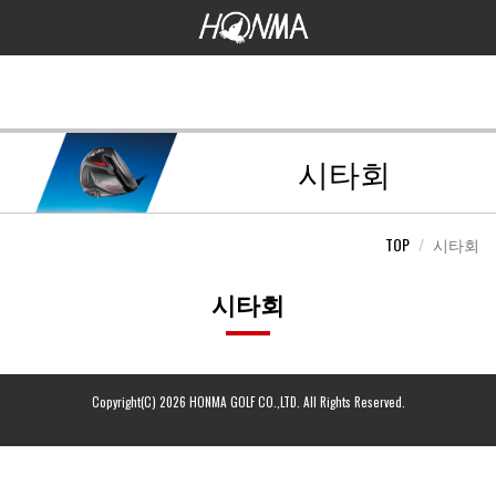
시타회
TOP
시타회
시타회
Copyright(C) 2026 HONMA GOLF CO.,LTD. All Rights Reserved.