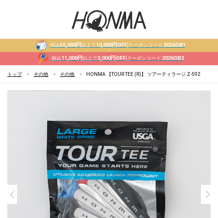
55,000円
10,000円OFF
2026OB1
税込
以上で
|クーポンコード:
11,000円
2,000円OFF
2026OB2
税込
以上で
|クーポンコード:
トップ
その他
その他
HONMA 【TOUR TEE (R)】 ツアーティラージ Z-592