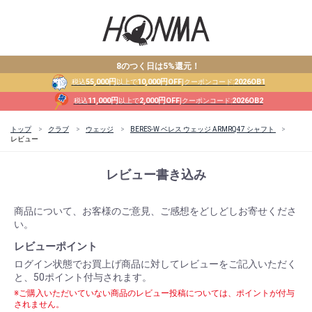
8のつく日は5%還元！
55,000円
10,000円OFF
2026OB1
税込
以上で
|クーポンコード:
11,000円
2,000円OFF
2026OB2
税込
以上で
|クーポンコード:
トップ
クラブ
ウェッジ
BERES-W ベレス ウェッジ ARMRQ47 シャフト
レビュー
レビュー書き込み
商品について、お客様のご意見、ご感想をどしどしお寄せくださ
い。
レビューポイント
ログイン状態でお買上げ商品に対してレビューをご記入いただく
と、50ポイント付与されます。
※ご購入いただいていない商品のレビュー投稿については、ポイントが付与
されません。