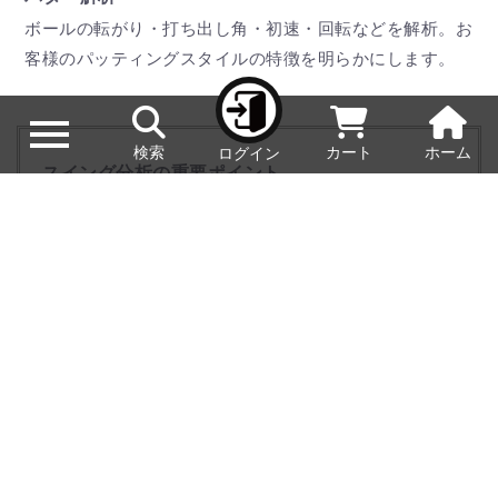
ボールの転がり・打ち出し角・初速・回転などを解析。お
客様のパッティングスタイルの特徴を明らかにします。
検索
カート
ホーム
ログイン
スイング分析の重要ポイント
最適なクラブをフィッティングするときに最重要視し
ているのは、インパクト前後のフェースの動きです。
一人ひとりの理想的なフェースの動きをフィッティン
グによって実現することで、よいスイングを引き出
し、それによる正確なインパクトを迎えることで、シ
ョットの安定性と飛距離アップを実現します。
STEP4 提案