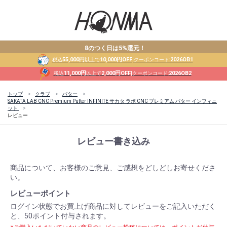
8のつく日は5%還元！
55,000円
10,000円OFF
2026OB1
税込
以上で
|クーポンコード:
11,000円
2,000円OFF
2026OB2
税込
以上で
|クーポンコード:
トップ
クラブ
パター
SAKATA LAB CNC Premium Putter INFINITE サカタ ラボ CNC プレミアム パター インフィニ
ット
レビュー
レビュー書き込み
商品について、お客様のご意見、ご感想をどしどしお寄せくださ
い。
レビューポイント
ログイン状態でお買上げ商品に対してレビューをご記入いただく
と、50ポイント付与されます。