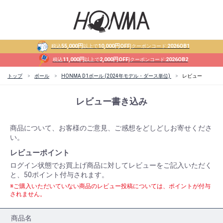
55,000円
10,000円OFF
2026OB1
税込
以上で
|クーポンコード:
11,000円
2,000円OFF
2026OB2
税込
以上で
|クーポンコード:
トップ
ボール
HONMA D1ボール (2024年モデル・ダース単位)
レビュー
レビュー書き込み
商品について、お客様のご意見、ご感想をどしどしお寄せくださ
い。
レビューポイント
ログイン状態でお買上げ商品に対してレビューをご記入いただく
と、50ポイント付与されます。
※ご購入いただいていない商品のレビュー投稿については、ポイントが付与
されません。
商品名