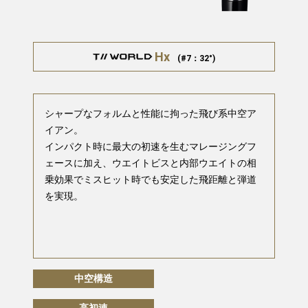
Hx
(#7：32°)
シャープなフォルムと性能に拘った飛び系中空ア
イアン。
インパクト時に最大の初速を生むマレージングフ
ェースに加え、ウエイトビスと内部ウエイトの相
乗効果でミスヒット時でも安定した飛距離と弾道
を実現。
中空構造
高初速